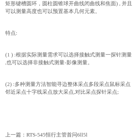
矩形键槽圆环，圆柱圆锥球开曲线闭曲线和焦面) , 并且
可以测量高度也可以预置基本几何元素。
特点:
(1 ) :根据实际测量需求可以选择接触式测量一探针测量
,也可以选择非接触式测量-影像测量。
(2) :多种测量方法智能寻边整体采点多段采点鼠标采点
邻近采点十字线采点放大采点,对比采点探针采点;
上一篇：RTS-545恒行主管首问6ll5l